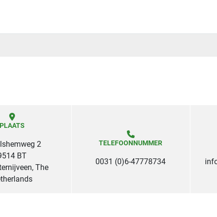
PLAATS
TELEFOONNUMMER
lshemweg 2
9514 BT
0031 (0)6-47778734
inf
ernijveen, The
therlands