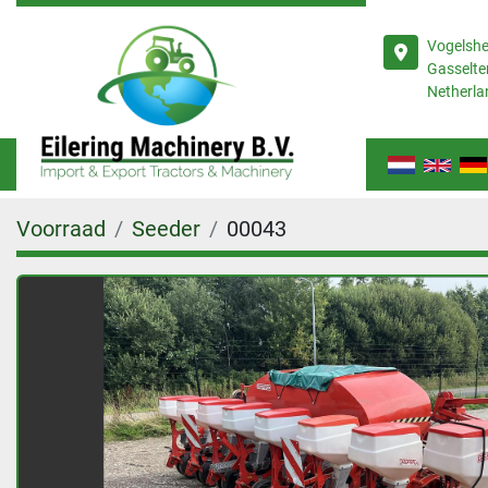
Vogelsh
Gasselte
Netherla
Voorraad
Seeder
00043