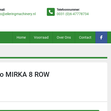
mail:
Telefoonnummer:
fo@eileringmachinery.nl
0031 (0)6-47778734
Home
Voorraad
Over Ons
Contact
face
do MIRKA 8 ROW