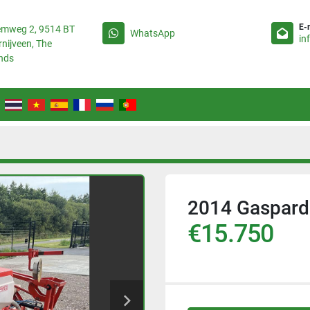
E-
emweg 2, 9514 BT
WhatsApp
in
rnijveen, The
nds
2014 Gaspar
€15.750