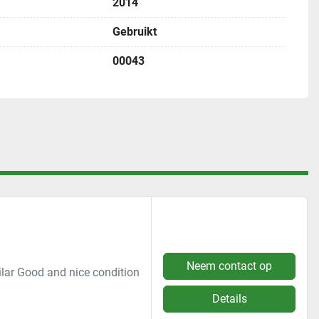
2014
Gebruikt
00043
Neem contact op
ilar Good and nice condition
Details