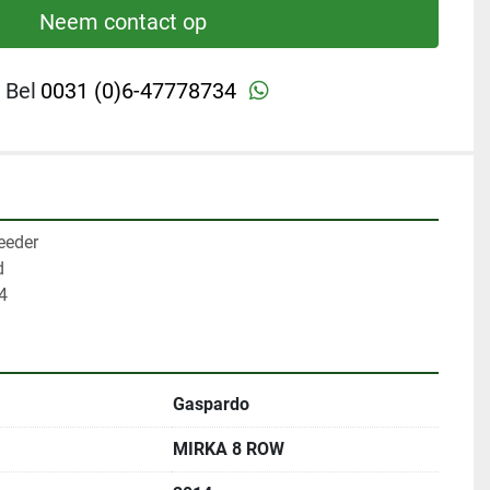
Neem contact op
whatsapp
Bel
0031 (0)6-47778734
eeder
d
4
Gaspardo
MIRKA 8 ROW