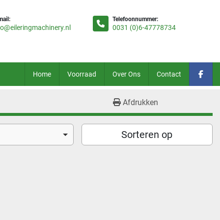
mail:
Telefoonnummer:
fo@eileringmachinery.nl
0031 (0)6-47778734
Home
Voorraad
Over Ons
Contact
face
Afdrukken
Sorteren op