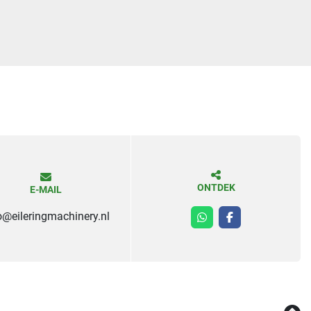
ONTDEK
E-MAIL
o@eileringmachinery.nl
whatsapp
facebook