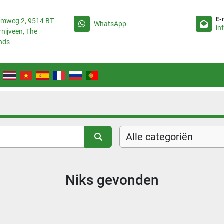
E-
emweg 2, 9514 BT
WhatsApp
in
rnijveen, The
nds
Alle categoriën
Niks gevonden