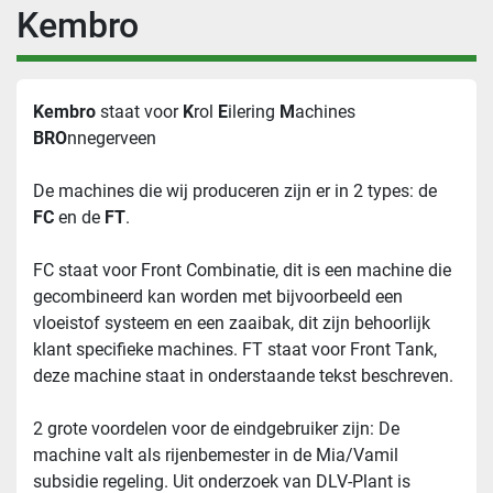
Kembro
Kembro 
staat voor 
K
rol 
E
ilering 
M
achines 
BRO
nnegerveen
De machines die wij produceren zijn er in 2 types: de 
FC 
en de 
FT
.
FC staat voor Front Combinatie, dit is een machine die 
gecombineerd kan worden met bijvoorbeeld een 
vloeistof systeem en een zaaibak, dit zijn behoorlijk 
klant specifieke machines. FT staat voor Front Tank, 
deze machine staat in onderstaande tekst beschreven.
2 grote voordelen voor de eindgebruiker zijn: De 
machine valt als rijenbemester in de Mia/Vamil 
subsidie regeling. Uit onderzoek van DLV-Plant is 