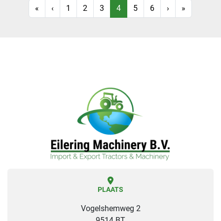
«
‹
1
2
3
4
5
6
›
»
PLAATS
Vogelshemweg 2
9514 BT