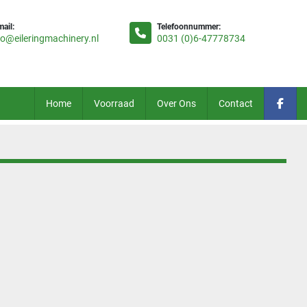
mail:
Telefoonnummer:
fo@eileringmachinery.nl
0031 (0)6-47778734
Home
Voorraad
Over Ons
Contact
face