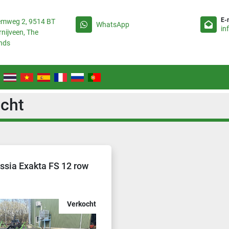
E-
emweg 2, 9514 BT
WhatsApp
in
rnijveen, The
nds
ocht
ssia Exakta FS 12 row
Verkocht